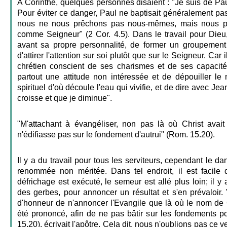
A Corinthe, quelques personnes disaient : "Je suis de Paul
Pour éviter ce danger, Paul ne baptisait généralement pas 
nous ne nous prêchons pas nous-mêmes, mais nous pr
comme Seigneur" (2 Cor. 4.5). Dans le travail pour Dieu,
avant sa propre personnalité, de former un groupement
d'attirer l'attention sur soi plutôt que sur le Seigneur. Car 
chrétien conscient de ses charismes et de ses capacité
partout une attitude non intéressée et de dépouiller le 
spirituel d'où découle l'eau qui vivifie, et de dire avec Jean
croisse et que je diminue".
"M'attachant à évangéliser, non pas là où Christ avait
n'édifiasse pas sur le fondement d'autrui" (Rom. 15.20).
Il y a du travail pour tous les serviteurs, cependant le da
renommée non méritée. Dans tel endroit, il est facile d
défrichage est exécuté, le semeur est allé plus loin; il y 
des gerbes, pour annoncer un résultat et s'en prévaloir. 
d'honneur de n'annoncer l'Evangile que là où le nom de 
été prononcé, afin de ne pas bâtir sur les fondements p
15.20), écrivait l'apôtre. Cela dit, nous n'oublions pas ce v