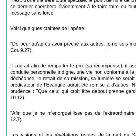
Il est, d'une manière toute spéciale, le point de mire de Sa
ce dernier cherchera évidemment à le faire taire ou to
message sans force.
Voici quelques craintes de l'apôtre :
"De peur qu'après avoir prêché aux autres, je ne sois 
Cor. 9.27).
Il courait afin de remporter le prix (sa récompense), il a
conduite personnelle indigne, une vie non conforme à la
déchéance, le retrait de sa mission, sa lumière se serai
prédicateur de l'Evangile aurait été remise à d'autres.
prudence : "Que celui qui croit être debout prenne gard
10.12).
"Afin que je ne m'enorgueillisse pas de l'extraordinaire
12.7).
Les visions et les révélations reçues de la part du S