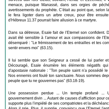
menace, puisque Manassé, dans ses orgies de péché,
avertissements du prophète. C'était au point que, selon la
le fera ligoter dans un arbre creux, pour être ensuit
d'Hébreux 11.37 pourrait faire allusion à ce martyre.
Dans sa détresse, Esaïe fait de l'Eternel son confident. Du
avait été sensible à l'amour et aux compassions de l'Ete
désemparé : "Le frémissement de tes entrailles et tes co
sentir envers moi" (63.15).
Il lui semble que son Seigneur a cessé de lui parler e
Découragé, Esaïe énumère les éléments négatifs qui 
d'apostasie nationale : "Ton peuple saint n'a possédé l
Nos ennemis ont foulé ton sanctuaire. Nous sommes de
peuple que tu ne gouvernes pas" (63.18-19).
Une possession perdue ... Un temple profané ... 
gouvernement divin ... Autant de causes d'affliction pour c
supporte plus l'impiété de ses compatriotes et la déchéance
Alors il prie. Plus, il supplie, convaincu que l'Eternel l'en