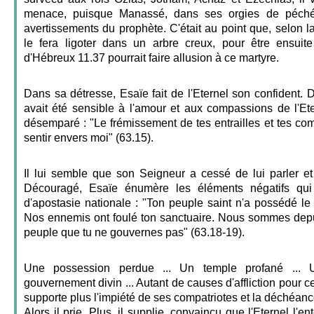
menace, puisque Manassé, dans ses orgies de péché,
avertissements du prophète. C'était au point que, selon la
le fera ligoter dans un arbre creux, pour être ensuit
d'Hébreux 11.37 pourrait faire allusion à ce martyre.
Dans sa détresse, Esaïe fait de l'Eternel son confident. Du
avait été sensible à l'amour et aux compassions de l'Ete
désemparé : "Le frémissement de tes entrailles et tes co
sentir envers moi" (63.15).
Il lui semble que son Seigneur a cessé de lui parler e
Découragé, Esaïe énumère les éléments négatifs qui 
d'apostasie nationale : "Ton peuple saint n'a possédé l
Nos ennemis ont foulé ton sanctuaire. Nous sommes de
peuple que tu ne gouvernes pas" (63.18-19).
Une possession perdue ... Un temple profané ... 
gouvernement divin ... Autant de causes d'affliction pour c
supporte plus l'impiété de ses compatriotes et la déchéance
Alors il prie. Plus, il supplie, convaincu que l'Eternel l'en