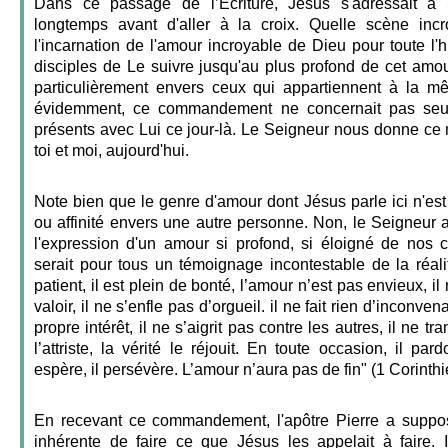
Dans ce passage de l’Écriture, Jésus s'adressait à 
longtemps avant d'aller à la croix. Quelle scène incr
l'incarnation de l'amour incroyable de Dieu pour toute l
disciples de Le suivre jusqu'au plus profond de cet amour
particulièrement envers ceux qui appartiennent à la m
évidemment, ce commandement ne concernait pas seul
présents avec Lui ce jour-là. Le Seigneur nous donne 
toi et moi, aujourd'hui.
Note bien que le genre d'amour dont Jésus parle ici n'est
ou affinité envers une autre personne. Non, le Seigneur 
l'expression d'un amour si profond, si éloigné de nos c
serait pour tous un témoignage incontestable de la réal
patient, il est plein de bonté, l’amour n’est pas envieux, i
valoir, il ne s’enfle pas d’orgueil. il ne fait rien d’inconve
propre intérêt, il ne s’aigrit pas contre les autres, il ne tr
l’attriste, la vérité le réjouit. En toute occasion, il pard
espère, il persévère. L’amour n’aura pas de fin" (1 Corinthi
En recevant ce commandement, l'apôtre Pierre a supposé
inhérente de faire ce que Jésus les appelait à faire.