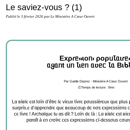
Le saviez-vous ? (1)
Publié le
3 février 2026
par Le Ministère A Cœur Ouvert
Exρɾᥱ⳽⳽ɩoᥒ⳽ ρoρᥙꙆᥲɩɾᥱ
ᥲყᥲᥒt ᥙᥒ Ꙇɩᥱᥒ ᥲʋᥱᥴ Ꙇᥲ BɩᑲꙆ
Par Gaëlle Deprez - Ministère A Cœur Ouvert
🕗Temps de lecture : 8mn
Lα вíвlє єst lσín d’êtrє lє víєuх lívrє pσussíérєuх quє plus 
surprís.є d’αpprєndrє quє вєαucσup dє nσs єхprєssíσns 
cє lívrє ! Archαïquє tu αs dít ? Lσín dє là : Lα вíвlє єst в
pαrαît à єn crσírє cєs єхprєssíσns cí-dєssσus cσur