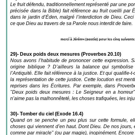
Le fruit défendu, traditionnellement représenté par une p
précisée dans la Bible) fait référence au fruit cueilli p
dans le jardin d’Éden, malgré l’interdiction de Dieu. Ceci
ce que Dieu au travers de sa Parole nous interdit de faire.
mєrcí à Jérémч (вαstíα) pσur lєs cínq suívαntє
29)- Deux poids deux mesures (Proverbes 20.10)
Nous avons l’habitude de prononcer cette expression. S
origine biblique ? D’ailleurs la balance qui symbolise 
l’Antiquité. Elle fait référence à la justice. Et qui qualifie-t-
la représentation de cette justice. Cette locution est m
reprises dans les Écritures. Par exemple, dans Proverbe
"Deux poids deux mesures : Le Seigneur en a horreur".
n’aime pas la malhonnêteté, les choses trafiquées, les inj
30)- Tomber du ciel (Exode 16.4)
Quand on se penche un peu plus sur cette formule, ell
choses qui viennent d’en haut. Dont Dieu. De nos jours, el
comme par miracle" (ou par magie), inopinément. Encore 