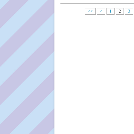
<<
<
1
2
3