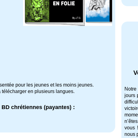
V
ésentée pour les jeunes et les moins jeunes.
Notre
t à télécharger en plusieurs langues.
jours 
diffic
 BD chrétiennes (payantes) :
vict
momen
n’ête
vous 
nous p