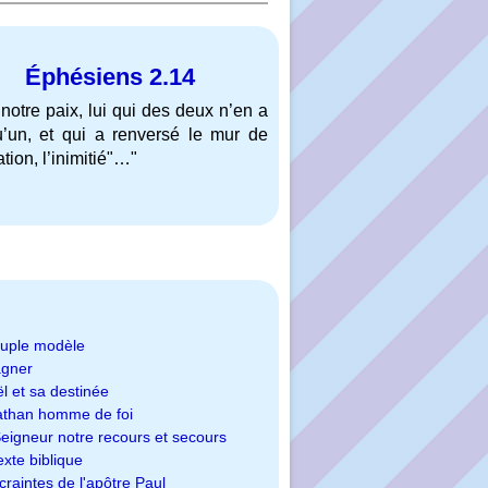
Éphésiens 2.14
t notre paix, lui qui des deux n’en a
qu’un, et qui a renversé le mur de
tion, l’inimitié"…"
uple modèle
gner
ël et sa destinée
athan homme de foi
eigneur notre recours et secours
exte biblique
craintes de l'apôtre Paul