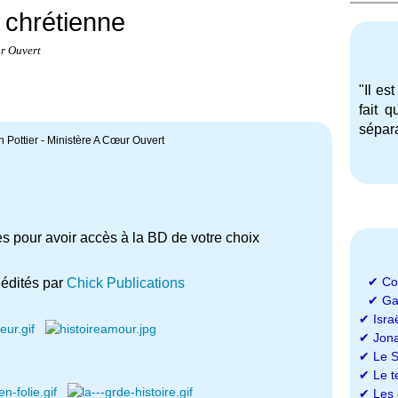
 chrétienne
ur Ouvert
"Il es
fait 
sépara
 Pottier - Ministère A Cœur Ouvert
es pour avoir accès à la BD de votre choix
✔
Co
édités par
Chick Publications
✔
Ga
✔
Isra
✔
Jon
✔
Le S
✔
Le t
✔
Les 