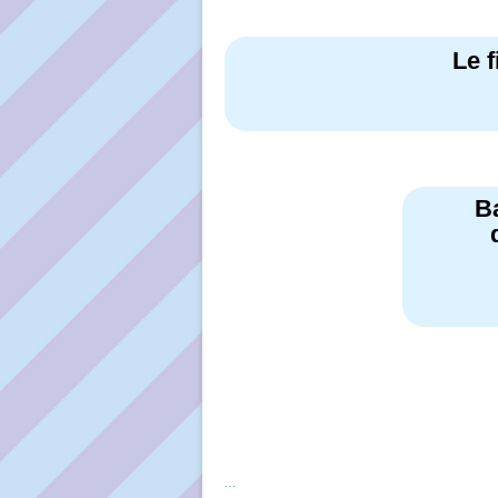
Le f
B
…