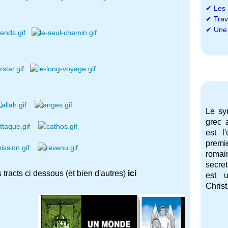
✔
Les 
✔
Trav
✔
Une 
Le sy
grec a
est l
premi
romai
secre
 tracts ci dessous (et bien d'autres)
ici
est u
Christ