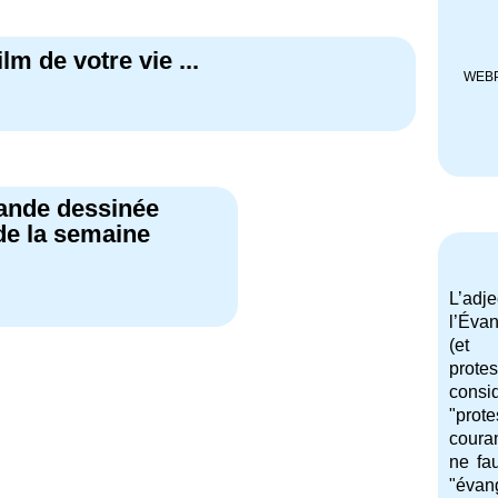
ilm de votre vie ...
WEBPR
ande dessinée
de la semaine
L’adj
l’Évan
(et 
prote
cons
"prot
couran
ne fa
"évan